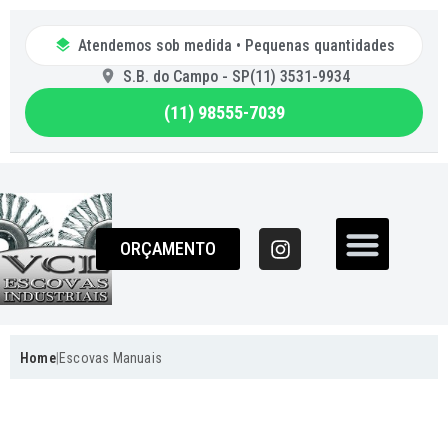
Atendemos sob medida • Pequenas quantidades
S.B. do Campo - SP
(11) 3531-9934
(11) 98555-7039
Quem So
ORÇAMENTO
|
Home
Escovas Manuais